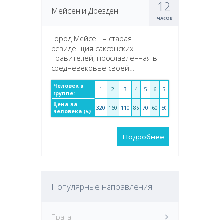
12
Мейсен и Дрезден
ЧАСОВ
Город Мейсен – старая
резиденция саксонских
правителей, прославленная в
средневековье своей…
Человек в
1
2
3
4
5
6
7
группе:
Цена за
320
160
110
85
70
60
50
человека (€)
Подробнее
Популярные направления
Прага