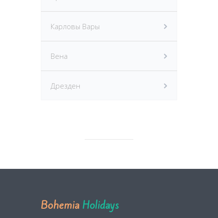
Карловы Вары
Вена
Дрезден
Bohemia
Holidays