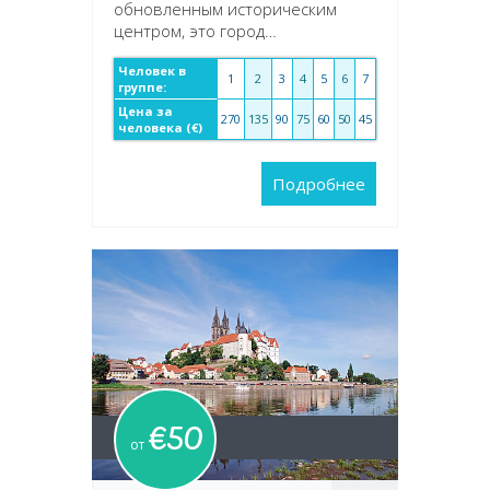
обновленным историческим
центром, это город…
Человек в
1
2
3
4
5
6
7
группе:
Цена за
270
135
90
75
60
50
45
человека (€)
Подробнее
€50
от