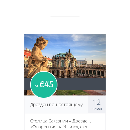
€45
от
12
Дрезден по-настоящему
ЧАСОВ
Столица Саксонии – Дрезден,
«Флоренция на Эльбе», с ее