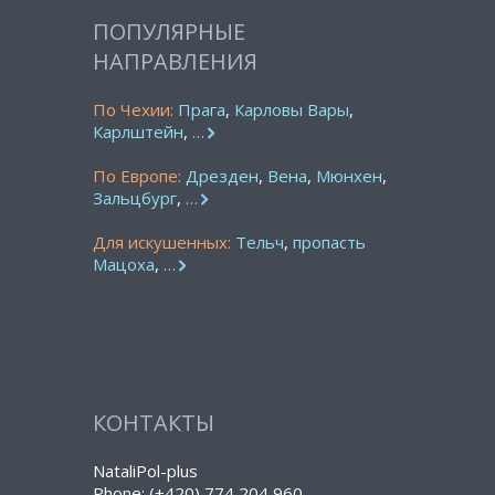
ПОПУЛЯРНЫЕ
НАПРАВЛЕНИЯ
По Чехии:
Прага
,
Карловы Вары
,
Карлштейн
,
…
По Европе:
Дрезден
,
Вена
,
Мюнхен
,
Зальцбург
,
…
Для искушенных:
Тельч
,
пропасть
Мацоха
,
…
КОНТАКТЫ
NataliPol-plus
Phone: (+420) 774 204 960