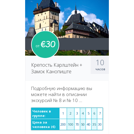
€30
от
10
Крепость Карлштейн +
ЧАСОВ
Замок Канопиште
Подробную информацию вы
можете найти в описании
экскурсий № 8 и № 10 …
Человек в
1
2
3
4
5
6
7
группе:
Цена за
200
100
70
50
40
35
30
человека (€)