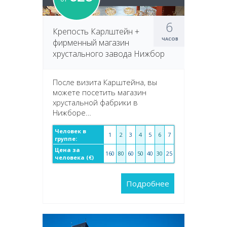
6
Крепость Карлштейн +
ЧАСОВ
фирменный магазин
хрустального завода Нижбор
После визита Карштейна, вы
можете посетить магазин
хрустальной фабрики в
Нижборе…
Человек в
1
2
3
4
5
6
7
группе:
Цена за
160
80
60
50
40
30
25
человека (€)
Подробнее