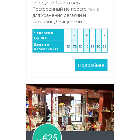
середине 14-ого века.
Построенный не просто так, а
для хранения регалий и
сокровищ Священной…
Человек в
1
2
3
4
5
6
7
группе:
Цена за
150
75
50
40
35
30
25
человека (€)
Подробнее
€25
от