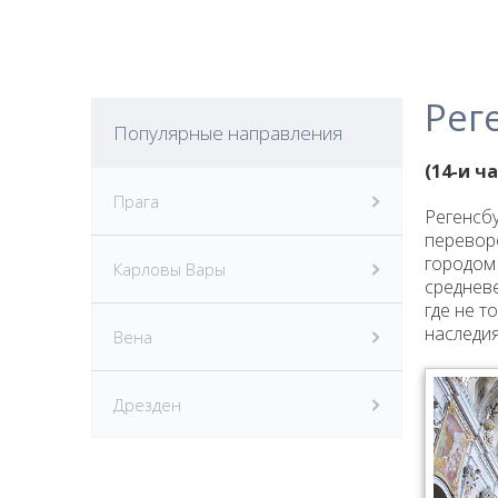
Рег
Популярные направления
(14-и ч
Прага
Регенсбу
переворо
городом 
Карловы Вары
средневе
где не т
наследи
Вена
Дрезден