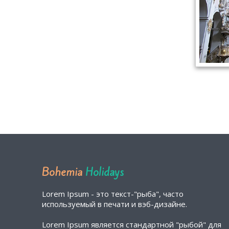
Bohemia
Holidays
Lorem Ipsum - это текст-"рыба", часто
используемый в печати и вэб-дизайне.
Lorem Ipsum является стандартной "рыбой" для