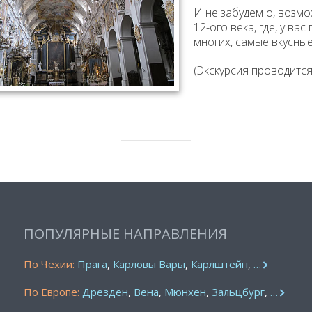
И не забудем о, возм
12-ого века, где, у в
многих, самые вкусные
(Экскурсия проводится
ПОПУЛЯРНЫЕ НАПРАВЛЕНИЯ
По Чехии:
Прага
,
Карловы Вары
,
Карлштейн
,
…
По Европе:
Дрезден
,
Вена
,
Мюнхен
,
Зальцбург
,
…