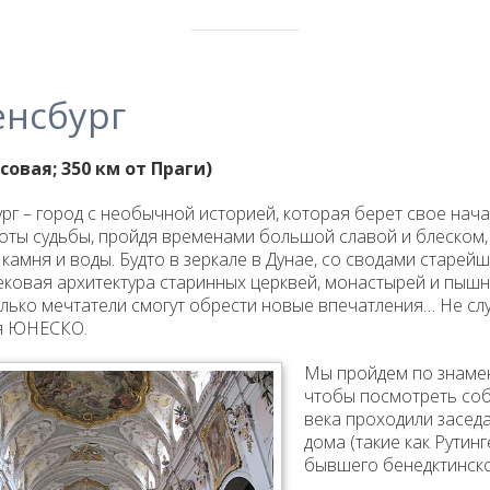
енсбург
асовая; 350 км от Праги)
рг – город с необычной историей, которая берет свое нач
ты судьбы, пройдя временами большой славой и блеском, 
камня и воды. Будто в зеркале в Дунае, со сводами старей
ковая архитектура старинных церквей, монастырей и пышны
олько мечтатели смогут обрести новые впечатления… Не слу
я ЮНЕСКО.
Мы пройдем по знамен
чтобы посмотреть собо
века проходили засед
дома (такие как Рутин
бывшего бенедктинско