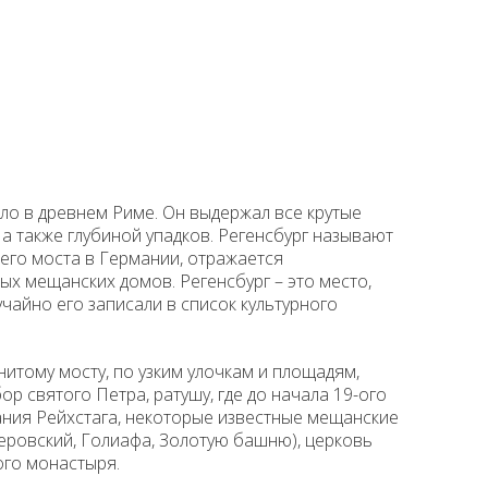
ало в древнем Риме. Он выдержал все крутые
а также глубиной упадков. Регенсбург называют
шего моста в Германии, отражается
х мещанских домов. Регенсбург – это место,
чайно его записали в список культурного
итому мосту, по узким улочкам и площадям,
р святого Петра, ратушу, где до начала 19-ого
ания Рейхстага, некоторые известные мещанские
геровский, Голиафа, Золотую башню), церковь
го монастыря.